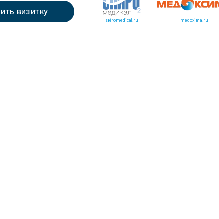
ить визитку
spiromedical.ru
medoxima.ru